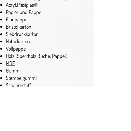
Acryl,P
lexiglas®
Papier und Pappe
Finnpappe
Bristolkarton
Siebdruckkarton
Naturkarton
Vollpappe
Holz (Sperrholz Buche, Pappel)
MDF
Gummi
Stempelgummi
Schaumstoff
ABS
Polystyrol
PET
Dichtungspapier
Styropor
Styrodur