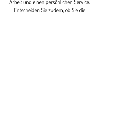
Arbeit und einen persönlichen Service.
Entscheiden Sie zudem, ob Sie die
Materialien selbst mitbringen oder
günstig bei uns erwerben möchten.
Laser Cut
Unsere Philosophie: Wir wachsen an
unseren Herausforderungen
Sie stehen als Kunde bei Laser Cut
Solutions Berlin im Mittelpunkt. Deshalb
geben wir alles, ein möglichst
umfassendes Gesamtpaket zu offerieren.
Planung, Fertigung und Montage der
Komponenten gehen bei uns Hand in
Hand. Immer im Fokus: Ihre Wünsche
und Anforderungen an das fertige